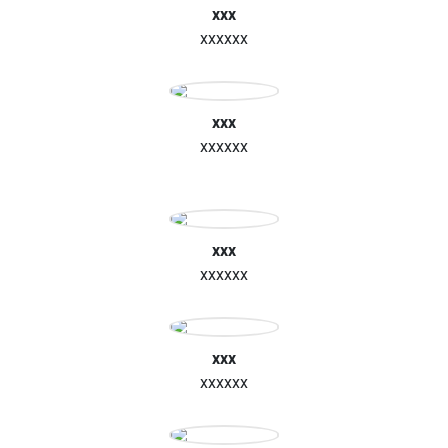
xxx
xxxxxx
xxx
xxxxxx
xxx
xxxxxx
xxx
xxxxxx