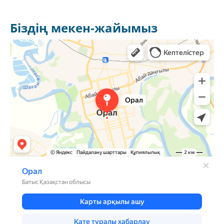
Біздің мекен-жайымыз