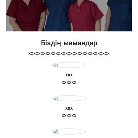
Біздің мамандар
xxxxxxxxxxxxxxxxxxxxxxxxxxxxxxxxx
xxx
xxxxxx
xxx
xxxxxx